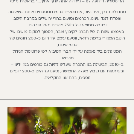
ההיסטוריה הידועה לנו – (“יהודה אתה יודוך אחיך….״ בראשית מ”ט)
מתחילת הדרך, ועד היום, אנו נוטעים כרמים ומטפחים אותם כשאיכות
עומדת לנגד עינינו. הכרמים נטועים בהרי ירושלים בקרבת היקב,
ובגובה ממוצע של כ750 מטרים מעל פני הים.
באמצע שנות ה-90 חברנו לקיבוץ צובה, הסמוך למקום מושבו של
היקב המקורי ברמת רזיאל, ונטענו עימם עד היום כ-200 דונמים של
כרמי איכות,
המטופלים ביד נאמנה על ידי חברי הקיבוץ, לפי פרוטוקול הגידול
שגיבשנו.
ב-2010, הבשילה בנו ההכרה שעלינו להיות גם כורמים במו ידינו –
ובשותפות עם קיבוץ מעלה החמישה, נטענו עד היום כ-200 דונמים
נוספים, בהם אנו החקלאים.