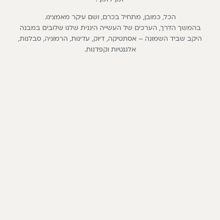
הכל, כמובן, מתחיל בכרם, ושם עיקר מאמצינו.
בהמשך הדרך, הערכים של העשייה היננית שלנו שלובים במבנה
היקב שביד השמונה – אסתטיקה, דיוק, עדינות, הרמוניה, סבלנות,
אלגנטיות וקפדנות.
כל אלה מסייעים בידינו לייצר יינות יינות בעלי נוכחות ועמוד שדרה אך
עם מידה של ענווה ו”דרך ארץ”.
יינות שאנחנו אוהבים לשתות.