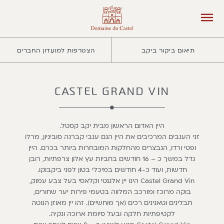
תיאום ביקור ביקב
הצטרפות למועדון החברים
CASTEL GRAND VIN
היין האדום הראשון מבית יקב קסטל.
זני הענבים המרכיבים את היין הנם ענבי קברנה סוביניון, מרלו
ופטי ורדו, הנבצרים מהחלקות המובחרות ביותר בכרם. היין
גדל במשך כ – 16 חודשים בחביות עץ אלון צרפתיות, רובן
חדשות, ועוד כ-4 חודשים במיכלי בטון לפני ביקבוקו.
Castel Grand Vin הינו יין אלגנטי וקלאסי בעל צבע עמוק,
בוקה מרוכז ומורכב המלווה בטעמי פירות יער שחורים,
תבלינים וטאנינים רכים (אך מוחשיים). זהו יין מאוזן הנוטה
לקטיפתיות חלקה ובעל סיומת ארוכה ונקיה.