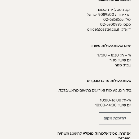
יקב קסטל, יד השמונה
הרי יהודה 9089500 ישראל
טל’: 02-5358555
פקס: 02-5700995
דוא״ל: office@castel.co.il
ימים ושעות פעילות משרד
א׳ – ה׳: 8:30 – 17:00
יום שישי: סגור
שבת: סגור
שעות פעילות מרכז מבקרים
ביקורים, טעימות ואירועים בתיאום מראש בלבד.
א׳-ה׳: 10:00-16:00
יום שישי: 10:00-14:00
להזמנת מקום
אזהרה, מכיל אלכוהול. מומלץ להימנע משתיה
מופרזת.